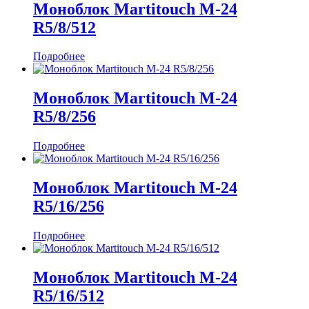
Моноблок Martitouch M-24
R5/8/512
Подробнее
Моноблок Martitouch M-24
R5/8/256
Подробнее
Моноблок Martitouch M-24
R5/16/256
Подробнее
Моноблок Martitouch M-24
R5/16/512