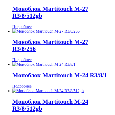
Моноблок Martitouch M-27
R3/8/512gb
Подробнее
Моноблок Martitouch M-27
R3/8/256
Подробнее
Моноблок Martitouch M-24 R3/8/1
Подробнее
Моноблок Martitouch M-24
R3/8/512gb