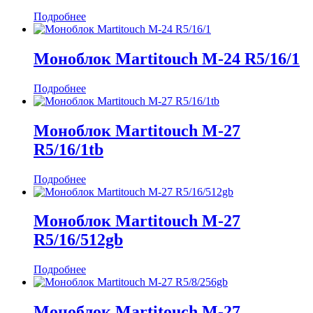
Подробнее
Моноблок Martitouch M-24 R5/16/1
Подробнее
Моноблок Martitouch M-27
R5/16/1tb
Подробнее
Моноблок Martitouch M-27
R5/16/512gb
Подробнее
Моноблок Martitouch M-27